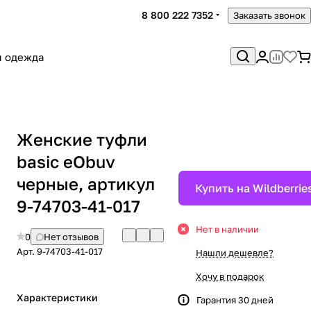
8 800 222 7352
Заказать звонок
я одежда
Женские туфли
basic eObuv
черные, артикул
Купить на Wildberrie
9-74703-41-017
Нет в наличии
0
Нет отзывов
Арт.
9-74703-41-017
Нашли дешевле?
Хочу в подарок
Характеристики
Гарантия 30 дней