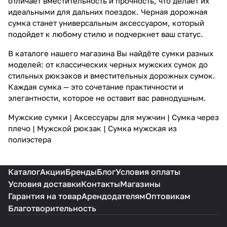
отличает вместительность и прочность, что делает их
идеальными для дальних поездок. Черная дорожная
сумка станет универсальным аксессуаром, который
подойдет к любому стилю и подчеркнет ваш статус.
В каталоге нашего магазина Вы найдёте сумки разных
моделей: от классических черных мужских сумок до
стильных рюкзаков и вместительных дорожных сумок.
Каждая сумка — это сочетание практичности и
элегантности, которое не оставит вас равнодушным.
Мужские сумки
|
Аксессуары для мужчин
|
Сумка через
плечо
|
Мужской рюкза
к
|
Сумка мужская из
полиэстера
Каталог
Акции
Бренды
Блог
Условия оплаты
Условия доставки
Контакты
Магазины
Гарантия на товар
Арендодателям
Оптовикам
Благотворительность