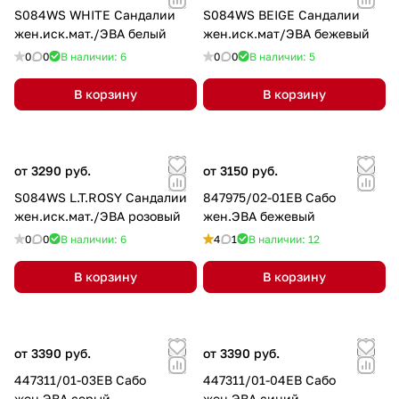
S084WS WHITE Сандалии
S084WS BEIGE Сандалии
жен.иск.мат./ЭВА белый
жен.иск.мат/ЭВА бежевый
0
0
В наличии: 6
0
0
В наличии: 5
В корзину
В корзину
от 3290 руб.
от 3150 руб.
S084WS L.T.ROSY Сандалии
847975/02-01EB Сабо
жен.иск.мат./ЭВА розовый
жен.ЭВА бежевый
0
0
В наличии: 6
4
1
В наличии: 12
В корзину
В корзину
от 3390 руб.
от 3390 руб.
447311/01-03EB Сабо
447311/01-04EB Сабо
жен.ЭВА серый
жен.ЭВА синий