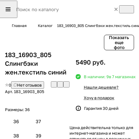
Главная
Каталог
183_16903_805 Слингбэки жен.текстиль син
Показать
еще
фото
183_16903_805
5490 руб.
Слингбэки
жен.текстиль синий
В наличии: 9
в 7 магазинах
0
Нет отзывов
Нашли дешевле?
Арт.
183_16903_805
Хочу в подарок
Гарантия 30 дней
Размеры:
36
36
37
Цена действительна только для
интернет-магазина и может
38
39
отличаться от цен в розничных