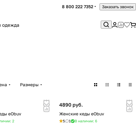
8 800 222 7352
Заказать звонок
я одежда
ена
Размеры
.
4890 руб.
еды eObuv
Женские кеды eObuv
личии: 2
5
1
В наличии: 6