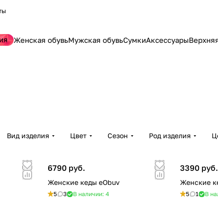
ты
ия
Женская обувь
Мужская обувь
Сумки
Аксессуары
Верхня
Вид изделия
Цвет
Сезон
Род изделия
Ц
6790 руб.
3390 руб
Женские кеды eObuv
Женские к
5
3
В наличии: 4
5
1
В на