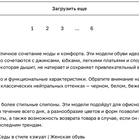
Загрузить еще
1
2
3
...
6
тличное сочетание моды и комфорта. Эти модели обуви иде
но сочетаются с джинсами, юбками, легкими платьями и сп
 которая дышит, не натирает и сохраняет привлекательный
 но и функциональные характеристики. Обратите внимание н
 в классических нейтральных оттенках — черном, белом, бе
 более стильные слипоны. Эти модели подойдут для офисног
течение всего дня, а разнообразие цветов и форм позволи
ы, а также возможность возврата товара в случае, если он
оследним трендам.
Кеды в стиле кэжуал
|
Женская обувь