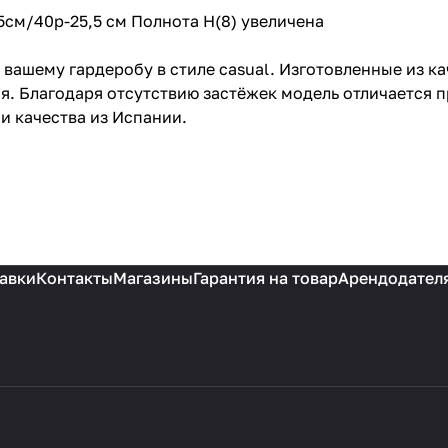
5см/40р-25,5 см Полнота H(8) увеличена
вашему гардеробу в стиле casual. Изготовленные из ка
я. Благодаря отсутствию застёжек модель отличается 
 и качества из Испании.
авки
Контакты
Магазины
Гарантия на товар
Арендодател