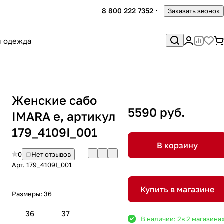
8 800 222 7352
Заказать звонок
я одежда
Женские сабо
5590 руб.
IMARA е, артикул
179_4109I_001
В корзину
0
Нет отзывов
Арт.
179_4109I_001
Купить в магазине
Размеры:
36
36
37
В наличии: 2
в 2 магазина