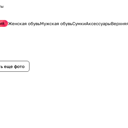
ты
ия
Женская обувь
Мужская обувь
Сумки
Аксессуары
Верхня
ь еще фото