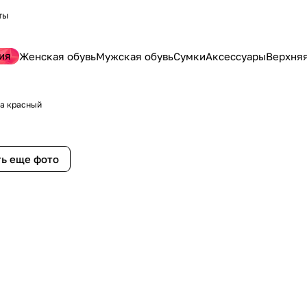
ты
ия
Женская обувь
Мужская обувь
Сумки
Аксессуары
Верхня
жа красный
ь еще фото