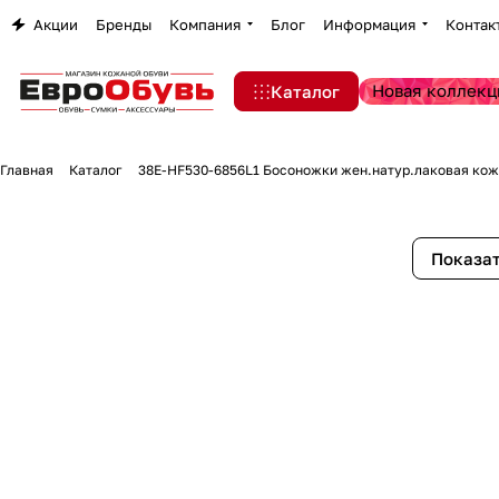
Акции
Бренды
Компания
Блог
Информация
Контак
Новая коллекц
Каталог
Главная
Каталог
38E-HF530-6856L1 Босоножки жен.натур.лаковая ко
Показат