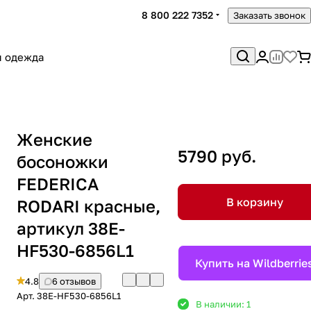
8 800 222 7352
Заказать звонок
я одежда
Женские
5790 руб.
босоножки
FEDERICA
В корзину
RODARI красные,
артикул 38E-
HF530-6856L1
Купить на Wildberrie
4.8
6 отзывов
Арт.
38E-HF530-6856L1
В наличии: 1