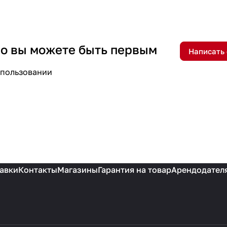
 но вы можете быть первым
Написать
спользовании
авки
Контакты
Магазины
Гарантия на товар
Арендодател