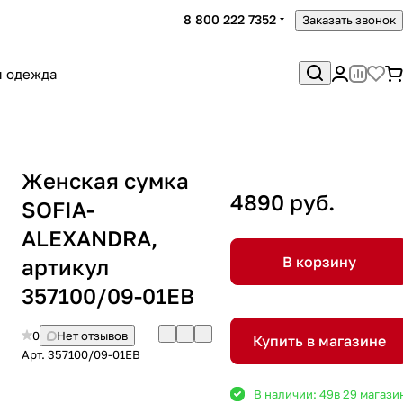
8 800 222 7352
Заказать звонок
я одежда
Женская сумка
4890 руб.
SOFIA-
ALEXANDRA,
В корзину
артикул
357100/09-01EB
0
Нет отзывов
Купить в магазине
Арт.
357100/09-01EB
В наличии: 49
в 29 магази