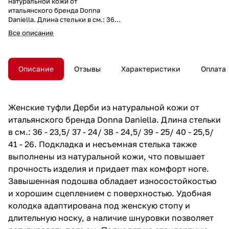
натуральной кожи от
итальянского бренда Donna
Daniella. Длина стельки в см.: 36 -
23,5/ 37 - 24/ 38 - 24,5/ 39 - 25/ 40
Все описание
- 25,5/ 41 - 26. Подкладка и
несъемная стелька также
выполнены из натуральной кожи,
что повышает прочность изделия
Описание
Отзывы
Характеристики
Оплата
и придает max комфорт ноге.
Завышенная подошва обладает
износостойкостью и хорошим
сцеплением с поверхностью.
Женские туфли Дерби из натуральной кожи от
Удобная колодка адаптирована
итальянского бренда Donna Daniella. Длина стельки
под женскую стопу и длительную
носку, а наличие шнуровки
в см.: 36 - 23,5/ 37 - 24/ 38 - 24,5/ 39 - 25/ 40 - 25,5/
позволяет регулировать подъем.
41 - 26. Подкладка и несъемная стелька также
Подходят на стандартную полноту
выполнены из натуральной кожи, что повышает
стопы и небольшой +/-.
прочность изделия и придает max комфорт ноге.
Завышенная подошва обладает износостойкостью
и хорошим сцеплением с поверхностью. Удобная
колодка адаптирована под женскую стопу и
длительную носку, а наличие шнуровки позволяет