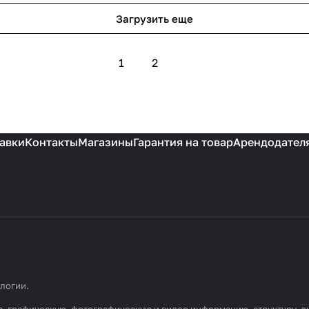
Загрузить еще
1
2
авки
Контакты
Магазины
Гарантия на товар
Арендодател
ологии
.