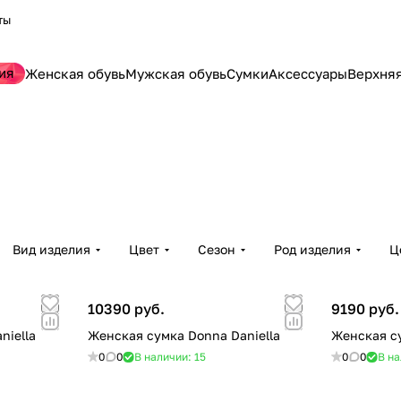
ты
ия
Женская обувь
Мужская обувь
Сумки
Аксессуары
Верхня
Вид изделия
Цвет
Сезон
Род изделия
Ц
10390 руб.
9190 руб.
niella
Женская сумка Donna Daniella
Женская су
0
0
В наличии: 15
0
0
В на