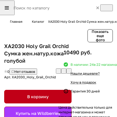
Главная
Каталог
XA2030 Holy Grail Orchid Сумка жен.натур.
Показать
еще
фото
XA2030 Holy Grail Orchid
10490 руб.
Сумка жен.натур.кожа
голубой
В наличии: 24
в 22 магазина
0
Нет отзывов
Нашли дешевле?
Арт.
XA2030_Holy_Grail_Orchid
Хочу в подарок
Гарантия 30 дней
В корзину
Цена действительна только для
интернет-магазина и может
Купить на Wildberries
отличаться от цен в розничных