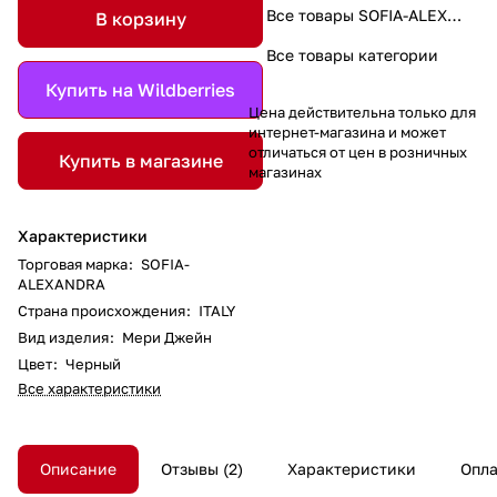
Все товары SOFIA-ALEXANDRA
В корзину
Все товары категории
Купить на Wildberries
Цена действительна только для
интернет-магазина и может
отличаться от цен в розничных
Купить в магазине
магазинах
Характеристики
Торговая марка
:
SOFIA-
ALEXANDRA
Страна происхождения
:
ITALY
Вид изделия
:
Мери Джейн
Цвет
:
Черный
Все характеристики
Описание
Отзывы
2
Характеристики
Опла