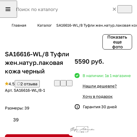
Главная
Каталог
SA16616-WL/8 Туфли жен.натур.лаковая ко
Показать
еще
фото
SA16616-WL/8 Туфли
5590 руб.
жен.натур.лаковая
кожа черный
В наличии: 1
в 1 магазине
4.5
2 отзыва
Нашли дешевле?
Арт.
SA16616-WL/8-1
Хочу в подарок
Гарантия 30 дней
Размеры:
39
39