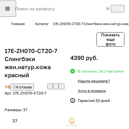
Главная
Каталог
17E-ZH070-CT20-7 Слингбэки жен.натур.ко
Показать
еще
фото
17E-ZH070-CT20-7
4390 руб.
Слингбэки
жен.натур.кожа
В наличии: 3
в 1 магазине
красный
Нашли дешевле?
5
4 отзыва
Хочу в подарок
Арт.
17E-ZH070-CT20-7
Гарантия 30 дней
Размеры:
37
37