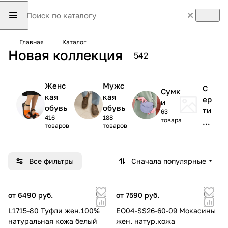
Главная
Каталог
Новая коллекция
542
Женс
Мужс
С
Сумк
кая
кая
ер
и
обувь
обувь
ти
63
416
188
товара
ф
товаров
товаров
ик
ат
ы
Все фильтры
Сначала популярные
от 6490 руб.
от 7590 руб.
L1715-80 Туфли жен.100%
EO04-SS26-60-09 Мокасины
натуральная кожа белый
жен. натур.кожа