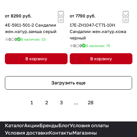
от 8290 руб.
от 7790 руб.
4E-5911-501-2 Сандалии
17E-ZH1047-CT71-10H
жен.натур.замша серый
Сандалии жен.натур.кожа
черный
0
0
В наличии: 33
0
0
В наличии: 75
В корзину
В корзину
Загрузить еще
1
2
3
...
28
Каталог
Акции
Бренды
Блог
Условия оплаты
Условия доставки
Контакты
Магазины