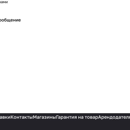
нами
сообщение
авки
Контакты
Магазины
Гарантия на товар
Арендодател