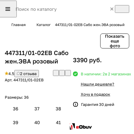
Главная
Каталог
447311/01-02EB Сабо жен.ЭВА розовый
Показать
еще
фото
447311/01-02EB Сабо
3390 руб.
жен.ЭВА розовый
4.5
2 отзыва
В наличии: 2
в 2 магазинах
Арт.
447311/01-02EB
Нашли дешевле?
Хочу в подарок
Размеры:
36
Гарантия 30 дней
36
37
38
39
40
41