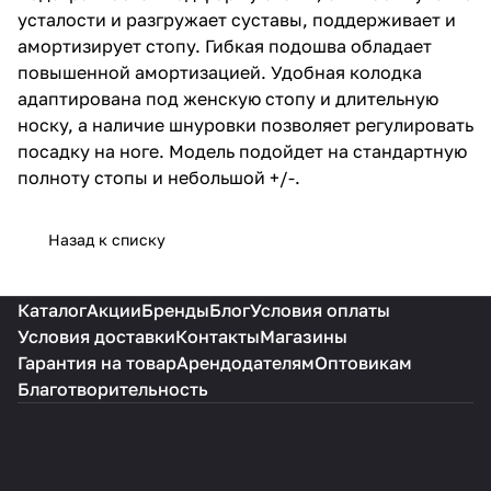
подойдет на стандартную
усталости и разгружает суставы, поддерживает и
полноту стопы и небольшой +/-.
амортизирует стопу. Гибкая подошва обладает
повышенной амортизацией. Удобная колодка
адаптирована под женскую стопу и длительную
носку, а наличие шнуровки позволяет регулировать
посадку на ноге. Модель подойдет на стандартную
полноту стопы и небольшой +/-.
Назад к списку
Каталог
Акции
Бренды
Блог
Условия оплаты
Условия доставки
Контакты
Магазины
Гарантия на товар
Арендодателям
Оптовикам
Благотворительность