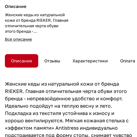
Описание
Женские кеды из натуральной
кожи от бренда RIEKER. Главная
отличительная черта обуви
этого бренда -
непревзойденное удобство и
Все описание
комфорт. Идеально подойдут на
теплую весну и лето. Подкладка
из текстиля устойчива к износу
и хорошо вентилируются.
Описание
Отзывы
Характеристики
Оплата
Мягкая кожаная стелька с
«эффектом памяти» Antistress
индивидуально подстраивается
под форму стопы, снимает
Женские кеды из натуральной кожи от бренда
чувство усталости и разгружает
RIEKER. Главная отличительная черта обуви этого
суставы, поддерживает и
амортизирует стопу. Гибкая
бренда - непревзойденное удобство и комфорт.
подошва обладает повышенной
Идеально подойдут на теплую весну и лето.
амортизацией. Удобная
Подкладка из текстиля устойчива к износу и
колодка адаптирована под
женскую стопу и длительную
хорошо вентилируются. Мягкая кожаная стелька с
носку, а наличие шнуровки
«эффектом памяти» Antistress индивидуально
позволяет регулировать
подстраивается под форму стопы, снимает чувство
посадку на ноге. Модель