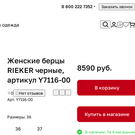
8 800 222 7352
Заказать звонок
я одежда
Женские берцы
8590 руб.
RIEKER черные,
артикул Y7116-00
В корзину
0
Нет отзывов
Арт.
Y7116-00
Купить в магазине
Размеры:
36
36
37
В наличии: 7
в 4 магазина