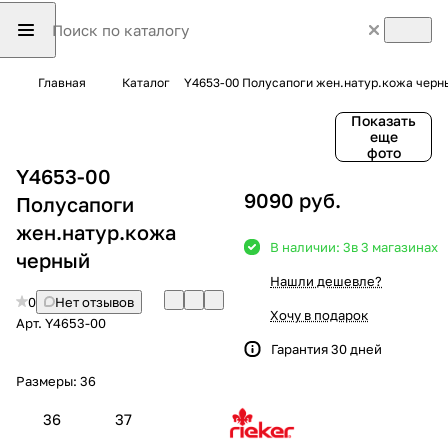
Главная
Каталог
Y4653-00 Полусапоги жен.натур.кожа черн
Показать
еще
фото
Y4653-00
9090 руб.
Полусапоги
жен.натур.кожа
В наличии: 3
в 3 магазинах
черный
Нашли дешевле?
0
Нет отзывов
Хочу в подарок
Арт.
Y4653-00
Гарантия 30 дней
Размеры:
36
36
37