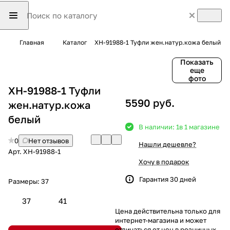
Главная
Каталог
XH-91988-1 Туфли жен.натур.кожа белый
Показать
еще
фото
XH-91988-1 Туфли
5590 руб.
жен.натур.кожа
белый
В наличии: 1
в 1 магазине
0
Нет отзывов
Нашли дешевле?
Арт.
XH-91988-1
Хочу в подарок
Гарантия 30 дней
Размеры:
37
37
41
Цена действительна только для
интернет-магазина и может
отличаться от цен в розничных