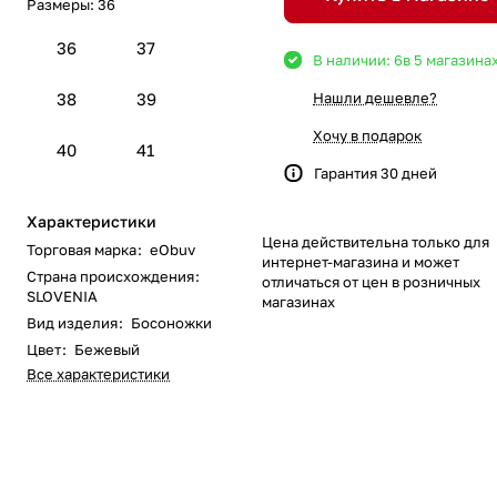
Размеры:
36
36
37
В наличии: 6
в 5 магазина
38
39
Нашли дешевле?
Хочу в подарок
40
41
Гарантия 30 дней
Характеристики
Цена действительна только для
Торговая марка
:
eObuv
интернет-магазина и может
Страна происхождения
:
отличаться от цен в розничных
SLOVENIA
магазинах
Вид изделия
:
Босоножки
Цвет
:
Бежевый
Все характеристики