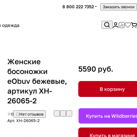
8 800 222 7352
Заказать звонок
я одежда
Женские
5590 руб.
босоножки
eObuv бежевые,
В корзину
артикул XH-
26065-2
0
Нет отзывов
Купить на Wildberrie
Арт.
XH-26065-2
Купить в магазине