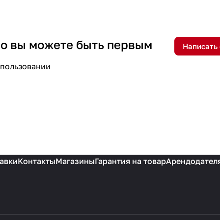
 но вы можете быть первым
Написать
спользовании
авки
Контакты
Магазины
Гарантия на товар
Арендодател