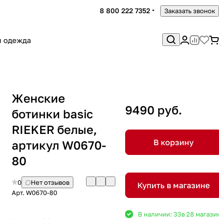
8 800 222 7352
Заказать звонок
я одежда
Женские
9490 руб.
ботинки basic
RIEKER белые,
В корзину
артикул W0670-
80
0
Нет отзывов
Купить в магазине
Арт.
W0670-80
В наличии: 33
в 28 магази