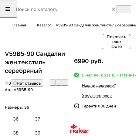
Главная
Каталог
V59B5-90 Сандалии жен.текстиль серебрян
Показать
еще
фото
V59B5-90 Сандалии
6990 руб.
жен.текстиль
серебряный
В наличии: 21
в 18 магазина
0
Нет отзывов
Нашли дешевле?
Арт.
V59B5-90
Хочу в подарок
Гарантия 30 дней
Размеры:
36
36
37
38
39