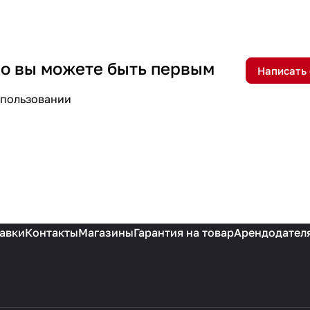
 но вы можете быть первым
Написать
спользовании
авки
Контакты
Магазины
Гарантия на товар
Арендодател