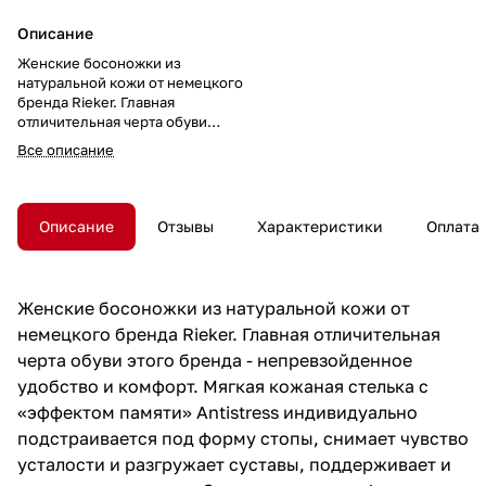
Описание
Женские босоножки из
натуральной кожи от немецкого
бренда Rieker. Главная
отличительная черта обуви
этого бренда -
Все описание
непревзойденное удобство и
комфорт. Мягкая кожаная
стелька с «эффектом памяти»
Antistress индивидуально
Описание
Отзывы
Характеристики
Оплата
подстраивается под форму
стопы, снимает чувство
усталости и разгружает
суставы, поддерживает и
Женские босоножки из натуральной кожи от
амортизирует стопу.
немецкого бренда Rieker. Главная отличительная
Завышенная рельефная
подошва с эффектом
черта обуви этого бренда - непревзойденное
ударопоглощения обладает
удобство и комфорт. Мягкая кожаная стелька с
отличной амортизацией и
«эффектом памяти» Antistress индивидуально
хорошим сцеплением с
поверхностью. Удобная
подстраивается под форму стопы, снимает чувство
колодка адаптирована под
усталости и разгружает суставы, поддерживает и
женскую стопу и длительную