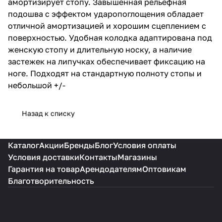
амортизирует стопу. Завышенная рельефная
носку, а наличие застежек на
липучках обеспечивает
подошва с эффектом ударопоглощения обладает
фиксацию на ноге. Подходят на
отличной амортизацией и хорошим сцеплением с
стандартную полноту стопы и
поверхностью. Удобная колодка адаптирована под
небольшой +/-
женскую стопу и длительную носку, а наличие
застежек на липучках обеспечивает фиксацию на
ноге. Подходят на стандартную полноту стопы и
небольшой +/-
Назад к списку
Каталог
Акции
Бренды
Блог
Условия оплаты
Условия доставки
Контакты
Магазины
Гарантия на товар
Арендодателям
Оптовикам
Благотворительность