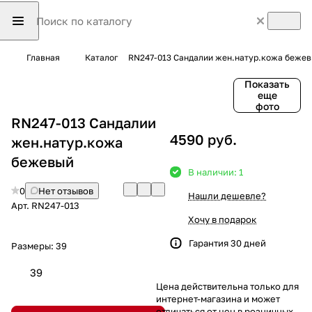
Главная
Каталог
RN247-013 Сандалии жен.натур.кожа беже
Показать
еще
фото
RN247-013 Сандалии
4590 руб.
жен.натур.кожа
бежевый
В наличии: 1
0
Нет отзывов
Нашли дешевле?
Арт.
RN247-013
Хочу в подарок
Гарантия 30 дней
Размеры:
39
39
Цена действительна только для
интернет-магазина и может
отличаться от цен в розничных