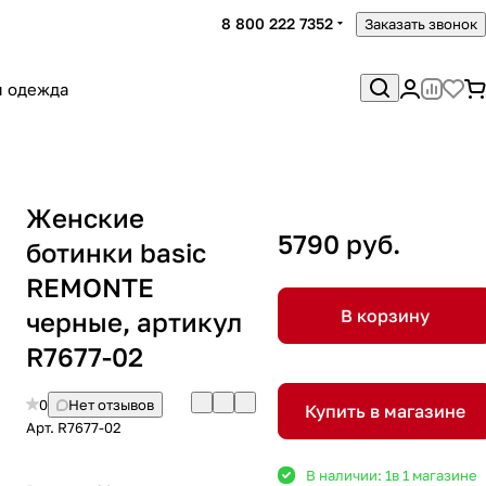
8 800 222 7352
Заказать звонок
я одежда
Женские
5790 руб.
ботинки basic
REMONTE
В корзину
черные, артикул
R7677-02
0
Нет отзывов
Купить в магазине
Арт.
R7677-02
В наличии: 1
в 1 магазине