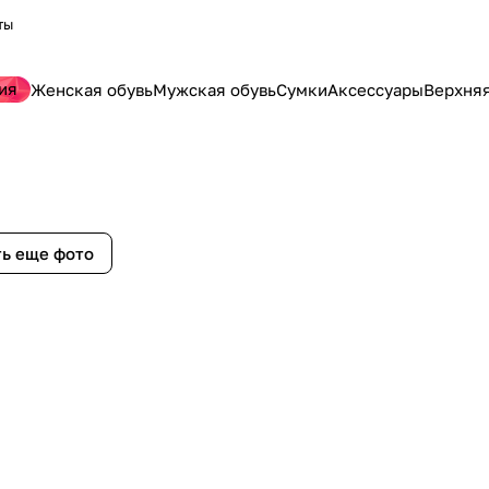
ты
ия
Женская обувь
Мужская обувь
Сумки
Аксессуары
Верхня
ь еще фото