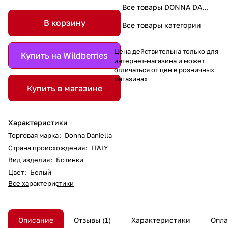
Все товары DONNA DANIELLA
В корзину
Все товары категории
Цена действительна только для
Купить на Wildberries
интернет-магазина и может
отличаться от цен в розничных
магазинах
Купить в магазине
Характеристики
Торговая марка
:
Donna Daniella
Страна происхождения
:
ITALY
Вид изделия
:
Ботинки
Цвет
:
Белый
Все характеристики
Описание
Отзывы
1
Характеристики
Опла