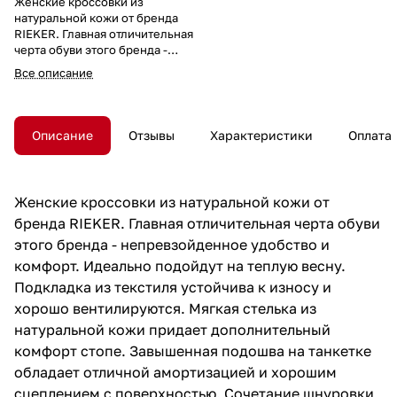
Женские кроссовки из
натуральной кожи от бренда
RIEKER. Главная отличительная
черта обуви этого бренда -
непревзойденное удобство и
Все описание
комфорт. Идеально подойдут
на теплую весну. Подкладка из
текстиля устойчива к износу и
хорошо вентилируются. Мягкая
Описание
Отзывы
Характеристики
Оплата
стелька из натуральной кожи
придает дополнительный
комфорт стопе. Завышенная
подошва на танкетке обладает
Женские кроссовки из натуральной кожи от
отличной амортизацией и
бренда RIEKER. Главная отличительная черта обуви
хорошим сцеплением с
поверхностью. Сочетание
этого бренда - непревзойденное удобство и
шнуровки и молнии облегчает
комфорт. Идеально подойдут на теплую весну.
процесс обувания и позволяет
Подкладка из текстиля устойчива к износу и
регулировать подъем. Удобная
колодка адаптирована под
хорошо вентилируются. Мягкая стелька из
женскую стопу и длительную
натуральной кожи придает дополнительный
носку. Подходят на стандартную
комфорт стопе. Завышенная подошва на танкетке
полноту стопы и небольшой +/-.
обладает отличной амортизацией и хорошим
сцеплением с поверхностью. Сочетание шнуровки