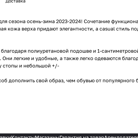
Доставка
ля сезона осень-зима 2023-2024! Сочетание функционал
ая кожа верха придают элегантности, а casual стиль п
благодаря полиуретановой подошве и 1-сантиметровой
. Они легкие и удобные, а также легко одеваются благ
у стопы и небольшой +/-
соб дополнить свой образ, чем обувью от популярного 
авки
Контакты
Магазины
Гарантия на товар
Арендодател