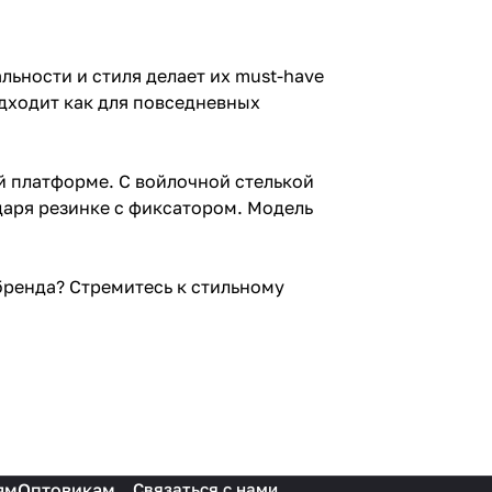
ьности и стиля делает их must-have
одходит как для повседневных
 платформе. С войлочной стелькой
одаря резинке с фиксатором. Модель
бренда? Стремитесь к стильному
ям
Оптовикам
Связаться с нами