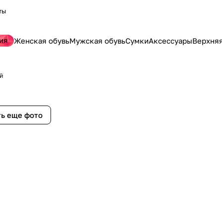
ты
ия
Женская обувь
Мужская обувь
Сумки
Аксессуары
Верхня
й
ь еще фото