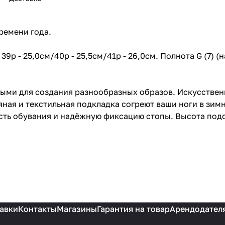
ремени года.
/ 39р - 25,0см/40р - 25,5см/41р - 26,0см. Полнота G (7)
ьными для создания разнообразных образов. Искусствен
яная и текстильная подкладка согреют ваши ноги в зим
сть обувания и надёжную фиксацию стопы. Высота подош
авки
Контакты
Магазины
Гарантия на товар
Арендодател