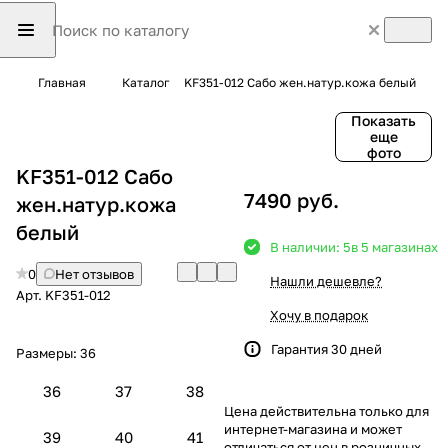
Главная
Каталог
KF351-012 Сабо жен.натур.кожа белый
Показать
еще
фото
KF351-012 Сабо
7490 руб.
жен.натур.кожа
белый
В наличии: 5
в 5 магазинах
0
Нет отзывов
Нашли дешевле?
Арт.
KF351-012
Хочу в подарок
Гарантия 30 дней
Размеры:
36
36
37
38
Цена действительна только для
интернет-магазина и может
39
40
41
отличаться от цен в розничных