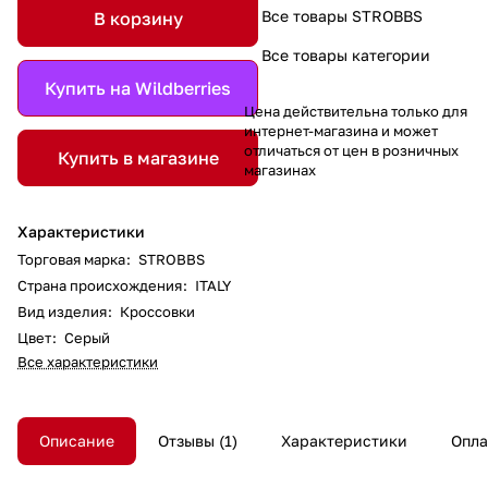
Все товары STROBBS
В корзину
Все товары категории
Купить на Wildberries
Цена действительна только для
интернет-магазина и может
отличаться от цен в розничных
Купить в магазине
магазинах
Характеристики
Торговая марка
:
STROBBS
Страна происхождения
:
ITALY
Вид изделия
:
Кроссовки
Цвет
:
Серый
Все характеристики
Описание
Отзывы
1
Характеристики
Опла