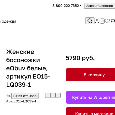
8 800 222 7352
Заказать звонок
я одежда
Женские
5790 руб.
босоножки
eObuv белые,
В корзину
артикул EO15-
LQ039-1
0
Нет отзывов
Купить на Wildberrie
Арт.
EO15-LQ039-1
Купить в магазине