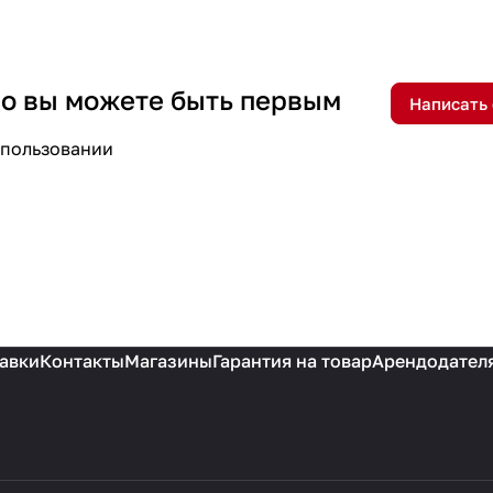
 но вы можете быть первым
Написать
спользовании
авки
Контакты
Магазины
Гарантия на товар
Арендодател