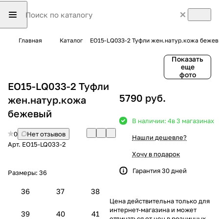
Главная
Каталог
EO15-LQ033-2 Туфли жен.натур.кожа беже
Показать
еще
фото
EO15-LQ033-2 Туфли
5790 руб.
жен.натур.кожа
бежевый
В наличии: 4
в 3 магазинах
0
Нет отзывов
Нашли дешевле?
Арт.
EO15-LQ033-2
Хочу в подарок
Гарантия 30 дней
Размеры:
36
36
37
38
Цена действительна только для
интернет-магазина и может
39
40
41
отличаться от цен в розничных