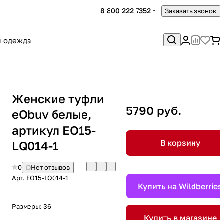
8 800 222 7352
Заказать звонок
я одежда
Женские туфли
5790 руб.
eObuv белые,
артикул EO15-
В корзину
LQ014-1
0
Нет отзывов
Арт.
EO15-LQ014-1
Купить на Wildberrie
Размеры:
36
Купить в магазине