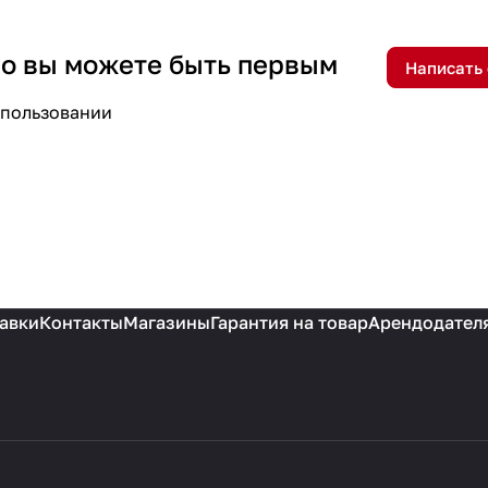
 но вы можете быть первым
Написать
спользовании
авки
Контакты
Магазины
Гарантия на товар
Арендодател