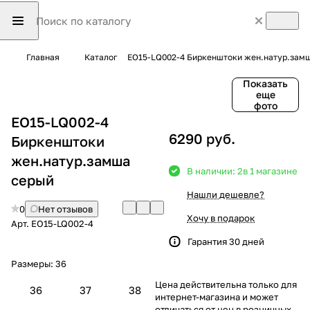
Главная
Каталог
EO15-LQ002-4 Биркенштоки жен.натур.зам
Показать
еще
фото
EO15-LQ002-4
6290 руб.
Биркенштоки
жен.натур.замша
В наличии: 2
в 1 магазине
серый
Нашли дешевле?
0
Нет отзывов
Хочу в подарок
Арт.
EO15-LQ002-4
Гарантия 30 дней
Размеры:
36
Цена действительна только для
36
37
38
интернет-магазина и может
отличаться от цен в розничных