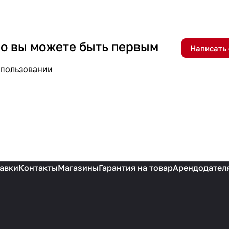
 но вы можете быть первым
Написать
спользовании
авки
Контакты
Магазины
Гарантия на товар
Арендодател