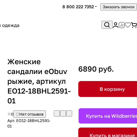
8 800 222 7352
Заказать звонок
я одежда
Женские
6890 руб.
сандалии eObuv
рыжие, артикул
В корзину
EO12-18BHL2591-
01
0
Нет отзывов
Купить на Wildberrie
Арт.
EO12-18BHL2591-
01
Купить в магазине