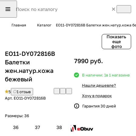
Главная
Каталог
EO11-DY072816B Балетки жен.натур.кожа 
Показать
еще
фото
EO11-DY072816B
7990 руб.
Балетки
жен.натур.кожа
В наличии: 1
в 1 магазине
бежевый
Нашли дешевле?
5
1 отзыв
Хочу в подарок
Арт.
EO11-DY072816B
Гарантия 30 дней
Размеры:
36
36
37
38