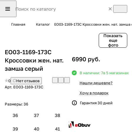
Главная
Каталог
EO03-1169-173C Кроссовки жен. нат. замша
Показать
еще
фото
EO03-1169-173C
6990 руб.
Кроссовки жен. нат.
замша серый
В наличии: 7
в 5 магазинах
0
Нет отзывов
Нашли дешевле?
Арт.
EO03-1169-173C
Хочу в подарок
Гарантия 30 дней
Размеры:
36
36
37
38
39
40
41