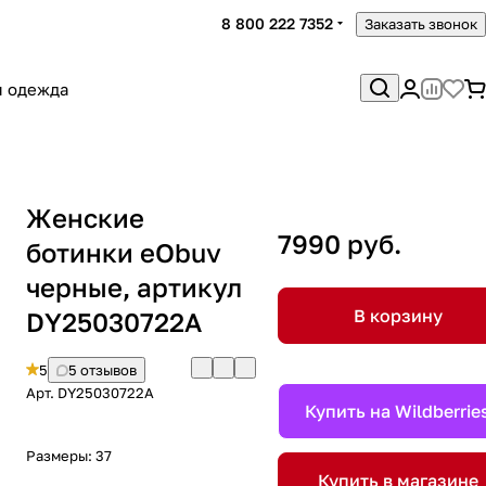
8 800 222 7352
Заказать звонок
я одежда
Женские
7990 руб.
ботинки eObuv
черные, артикул
В корзину
DY25030722A
5
5 отзывов
Арт.
DY25030722A
Купить на Wildberrie
Размеры:
37
Купить в магазине