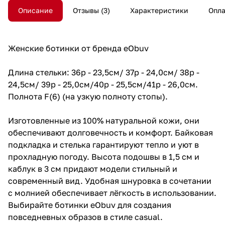
Описание
Отзывы
3
Характеристики
Опла
Женские ботинки от бренда eObuv
Длина стельки: 36р - 23,5см/ 37р - 24,0см/ 38р -
24,5см/ 39р - 25,0см/40р - 25,5см/41р - 26,0см.
Полнота F(6) (на узкую полноту стопы).
Изготовленные из 100% натуральной кожи, они
обеспечивают долговечность и комфорт. Байковая
подкладка и стелька гарантируют тепло и уют в
прохладную погоду. Высота подошвы в 1,5 см и
каблук в 3 см придают модели стильный и
современный вид. Удобная шнуровка в сочетании
с молнией обеспечивает лёгкость в использовании.
Выбирайте ботинки eObuv для создания
повседневных образов в стиле casual.