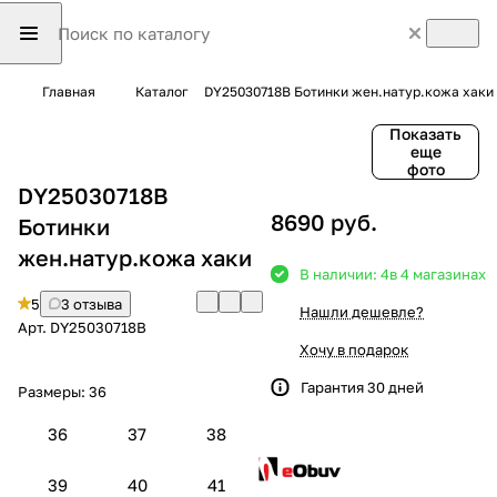
Главная
Каталог
DY25030718B Ботинки жен.натур.кожа хаки
Показать
еще
фото
DY25030718B
8690 руб.
Ботинки
жен.натур.кожа хаки
В наличии: 4
в 4 магазинах
5
3 отзыва
Нашли дешевле?
Арт.
DY25030718B
Хочу в подарок
Гарантия 30 дней
Размеры:
36
36
37
38
39
40
41