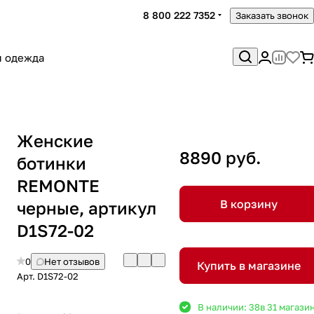
8 800 222 7352
Заказать звонок
я одежда
Женские
8890 руб.
ботинки
REMONTE
В корзину
черные, артикул
D1S72-02
0
Нет отзывов
Купить в магазине
Арт.
D1S72-02
В наличии: 38
в 31 магази