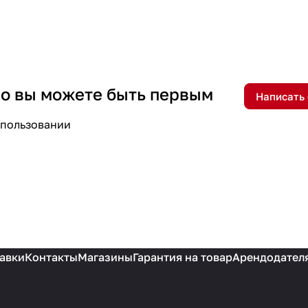
 но вы можете быть первым
Написать
спользовании
авки
Контакты
Магазины
Гарантия на товар
Арендодател