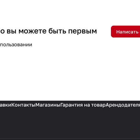
 но вы можете быть первым
Написать
спользовании
авки
Контакты
Магазины
Гарантия на товар
Арендодател