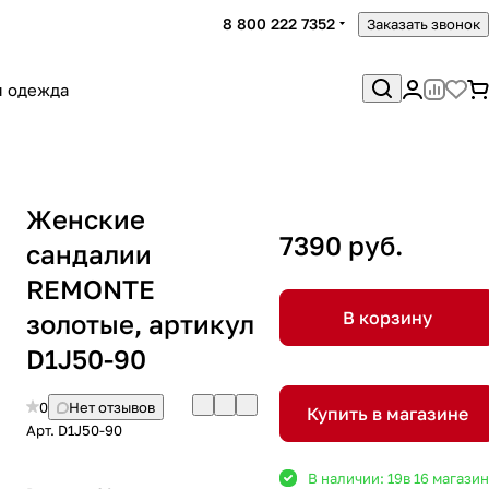
8 800 222 7352
Заказать звонок
я одежда
Женские
7390 руб.
сандалии
REMONTE
В корзину
золотые, артикул
D1J50-90
0
Нет отзывов
Купить в магазине
Арт.
D1J50-90
В наличии: 19
в 16 магази