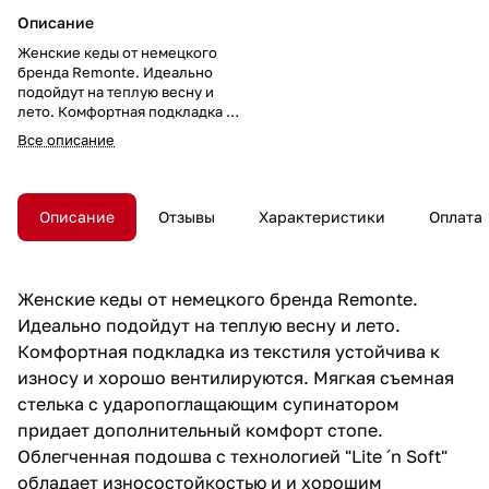
Описание
Женские кеды от немецкого
бренда Remonte. Идеально
подойдут на теплую весну и
лето. Комфортная подкладка из
текстиля устойчива к износу и
Все описание
хорошо вентилируются. Мягкая
съемная стелька с
ударопоглащающим
супинатором придает
Описание
Отзывы
Характеристики
Оплата
дополнительный комфорт
стопе. Облегченная подошва с
технологией "Lite ´n Soft"
обладает износостойкостью и и
Женские кеды от немецкого бренда Remonte.
хорошим сцеплением с
Идеально подойдут на теплую весну и лето.
поверхностью. Удобная
колодка адаптирована под
Комфортная подкладка из текстиля устойчива к
женскую стопу и длительную
износу и хорошо вентилируются. Мягкая съемная
носку, а наличие шнуровки
стелька с ударопоглащающим супинатором
позволяет регулировать высоту
подъёма. Модель подходит на
придает дополнительный комфорт стопе.
стандартную полноту стопы и
Облегченная подошва с технологией "Lite ´n Soft"
небольшой +/-.
обладает износостойкостью и и хорошим