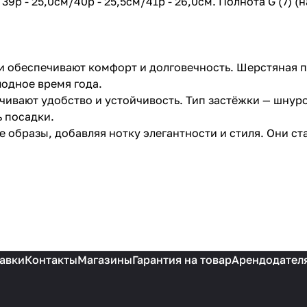
/ 39р - 25,0см/40р - 25,5см/41р - 26,0см. Полнота G (7)
и обеспечивают комфорт и долговечность. Шерстяная п
лодное время года.
ечивают удобство и устойчивость. Тип застёжки — шнур
 посадки.
е образы, добавляя нотку элегантности и стиля. Они с
авки
Контакты
Магазины
Гарантия на товар
Арендодател