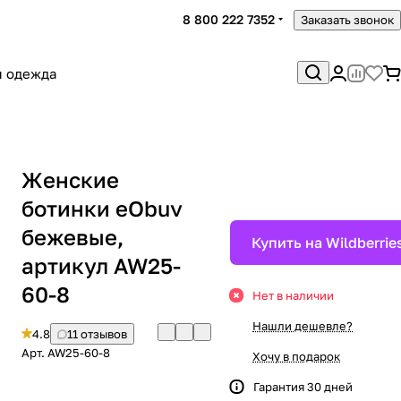
8 800 222 7352
Заказать звонок
я одежда
Женские
ботинки eObuv
бежевые,
Купить на Wildberrie
артикул AW25-
60-8
Нет в наличии
Нашли дешевле?
4.8
11 отзывов
Арт.
AW25-60-8
Хочу в подарок
Гарантия 30 дней