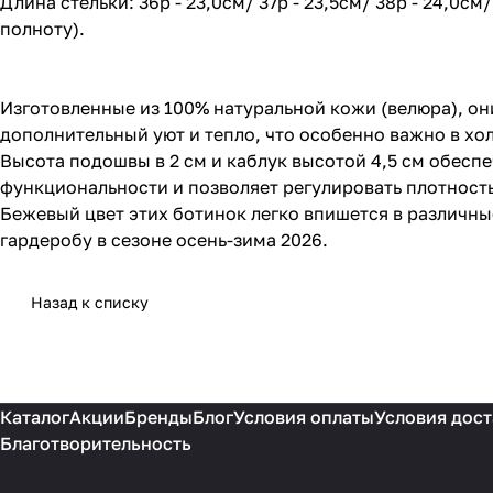
Длина стельки: 36р - 23,0см/ 37р - 23,5см/ 38р - 24,0см
полноту).
Изготовленные из 100% натуральной кожи (велюра), он
дополнительный уют и тепло, что особенно важно в хо
Высота подошвы в 2 см и каблук высотой 4,5 см обесп
функциональности и позволяет регулировать плотность
Бежевый цвет этих ботинок легко впишется в различны
гардеробу в сезоне осень-зима 2026.
Назад к списку
Каталог
Акции
Бренды
Блог
Условия оплаты
Условия дост
Благотворительность