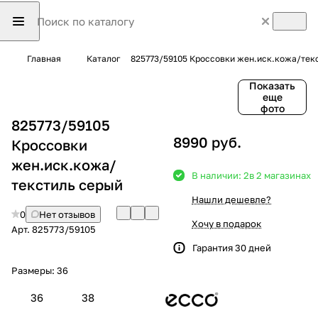
Главная
Каталог
825773/59105 Кроссовки жен.иск.кожа/тек
Показать
еще
фото
825773/59105
8990 руб.
Кроссовки
жен.иск.кожа/
В наличии: 2
в 2 магазинах
текстиль серый
Нашли дешевле?
0
Нет отзывов
Хочу в подарок
Арт.
825773/59105
Гарантия 30 дней
Размеры:
36
36
38