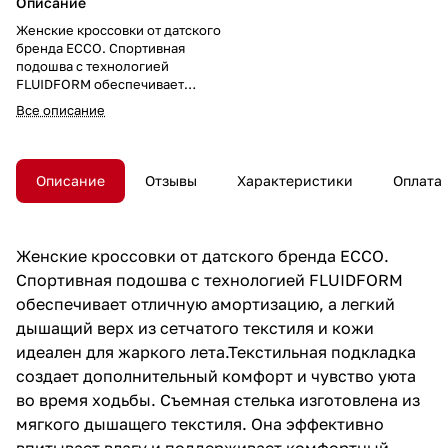
Описание
Женские кроссовки от датского
бренда ECCO. Спортивная
подошва с технологией
FLUIDFORM обеспечивает
отличную амортизацию, а
Все описание
легкий дышащий верх из
сетчатого текстиля и кожи
идеален для жаркого
лета.Текстильная подкладка
Описание
Отзывы
Характеристики
Оплата
создает дополнительный
комфорт и чувство уюта во
время ходьбы. Съемная стелька
изготовлена из мягкого
Женские кроссовки от датского бренда ECCO.
дышащего текстиля. Она
Спортивная подошва с технологией FLUIDFORM
эффективно впитывает влагу и
поддерживает комфортный
обеспечивает отличную амортизацию, а легкий
внутренний микроклимат.
дышащий верх из сетчатого текстиля и кожи
Полиуретановая подошва
идеален для жаркого лета.Текстильная подкладка
анатомической формы
отличается легкостью,
создает дополнительный комфорт и чувство уюта
гибкостью и хорошей
во время ходьбы. Съемная стелька изготовлена из
устойчивостью благодаря
мягкого дышащего текстиля. Она эффективно
протектору. Удобная система
быстрой шнуровки с
впитывает влагу и поддерживает комфортный