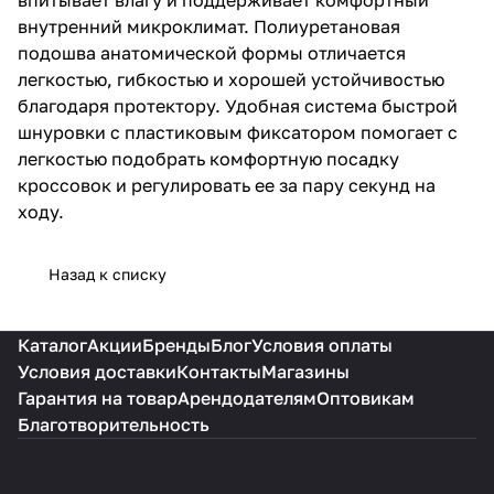
пластиковым фиксатором
внутренний микроклимат. Полиуретановая
помогает с легкостью
подошва анатомической формы отличается
подобрать комфортную посадку
кроссовок и регулировать ее за
легкостью, гибкостью и хорошей устойчивостью
пару секунд на ходу.
благодаря протектору. Удобная система быстрой
шнуровки с пластиковым фиксатором помогает с
легкостью подобрать комфортную посадку
кроссовок и регулировать ее за пару секунд на
ходу.
Назад к списку
Каталог
Акции
Бренды
Блог
Условия оплаты
Условия доставки
Контакты
Магазины
Гарантия на товар
Арендодателям
Оптовикам
Благотворительность