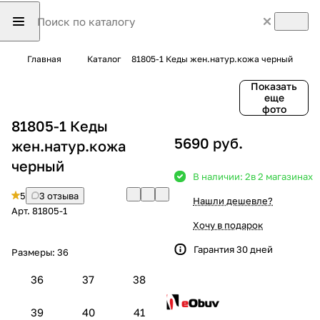
Главная
Каталог
81805-1 Кеды жен.натур.кожа черный
Показать
еще
фото
81805-1 Кеды
5690 руб.
жен.натур.кожа
черный
В наличии: 2
в 2 магазинах
5
3 отзыва
Нашли дешевле?
Арт.
81805-1
Хочу в подарок
Гарантия 30 дней
Размеры:
36
36
37
38
39
40
41