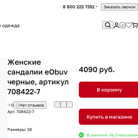
8 800 222 7352
Заказать звонок
я одежда
Женские
4090 руб.
сандалии eObuv
черные, артикул
В корзину
708422-7
0
Нет отзывов
Арт.
708422-7
Купить в магазине
Размеры:
36
В наличии: 4
в 3 магазина