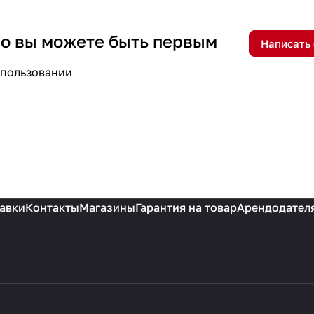
 но вы можете быть первым
Написать
спользовании
авки
Контакты
Магазины
Гарантия на товар
Арендодател